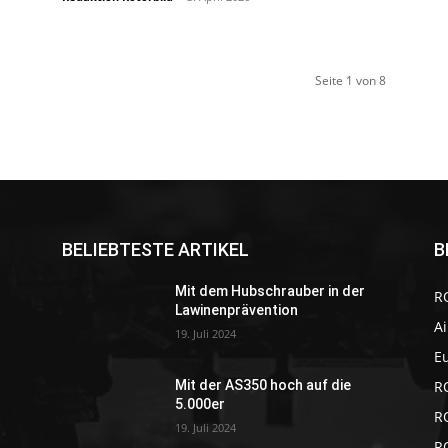
Seite 1 von 8
BELIEBTESTE ARTIKEL
B
Mit dem Hubschrauber in der
R
Lawinenprävention
Ai
19. Juli 2024
E
R
Mit der AS350 hoch auf die
5.000er
R
19. Juli 2024
R