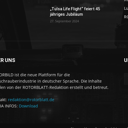
Lu
„Tulsa Life Flight“ feiert 45
jähriges Jubiläum
R
27. September 2024
ER UNS
U
RBILD ist die neue Plattform für die
chrauberindustrie in deutscher Sprache. Die Inhalte
en von der ROTORBLATT-Redaktion erstellt und betreut.
akt:
redaktion@rotorblatt.de
IA INFOS:
Download