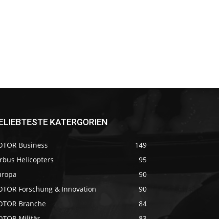
ELIEBTESTE KATERGORIEN
OTOR Business
149
rbus Helicopters
95
uropa
90
OTOR Forschung & Innovation
90
OTOR Branche
84
OTOR Militär
83