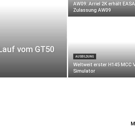
AW09: Arriel 2K erhält EASA
Zulassung AW09
r Lauf vom GT50
AUSBILDUNG
Weltweit erster H145 MCC 
Simulator
M