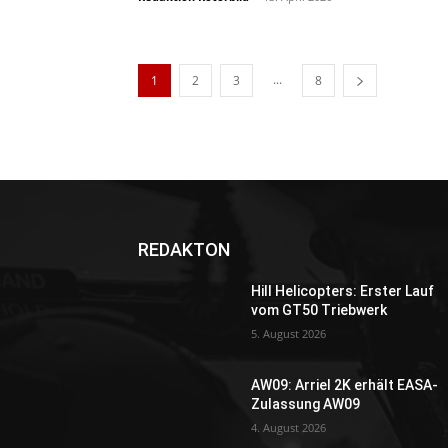
...
1
2
3
8
REDAKTON
Hill Helicopters: Erster Lauf
vom GT50 Triebwerk
5. August 2026
AW09: Arriel 2K erhält EASA-
Zulassung AW09
4. August 2026