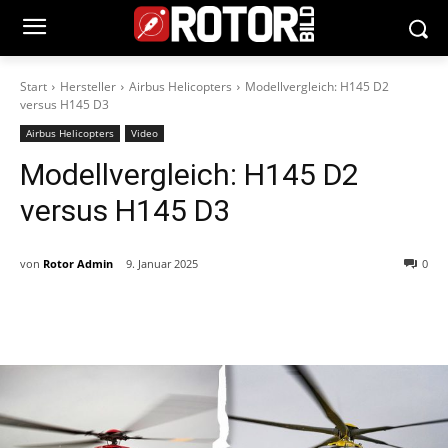
Start
Hersteller
Airbus Helicopters
Modellvergleich: H145 D2
versus H145 D3
Airbus Helicopters
Video
Modellvergleich: H145 D2
versus H145 D3
von
Rotor Admin
9. Januar 2025
0