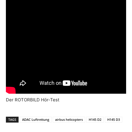
Der ROTORBILD Hör-Test
TAGS
ADAC Luftrettung
airbus helicopters
H145 D2
H145 D3