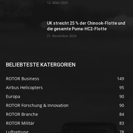
12. März 2025
UK streicht 25 % der Chinook-Flotte und
die gesamte Puma-HC2-Flotte
21. November 2024
BELIEBTESTE KATERGORIEN
ROTOR Business
149
Airbus Helicopters
95
Europa
90
ROTOR Forschung & Innovation
90
ROTOR Branche
84
ROTOR Militär
83
Luftrettung
78